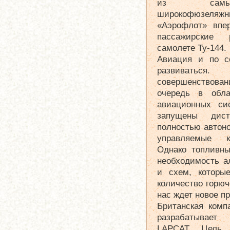
из самых 
широкофюзеляжн
«Аэрофлот» впе
пассажирские
самолете Ту-144.
Авиация и по с
развиваться.
совершенствова
очередь в обла
авиационных си
запущены дис
полностью автон
управляемые к
Однако топливны
необходимость а
и схем, которы
количество горюч
нас ждет новое п
Британская компа
разрабатывает
LAPCAT. Цель 