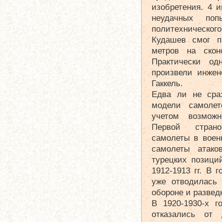
изобретения. 4 
неудачных поп
политехническ
Кудашев смог пр
метров на скон
Практически од
произвели инжен
Гаккель.
Едва ли не сра
модели самолет
учетом возможн
Первой страно
самолеты в воен
самолеты атако
турецких позици
1912-1913 гг. В
уже отводилась 
обороне и развед
В 1920-1930-х г
отказались от