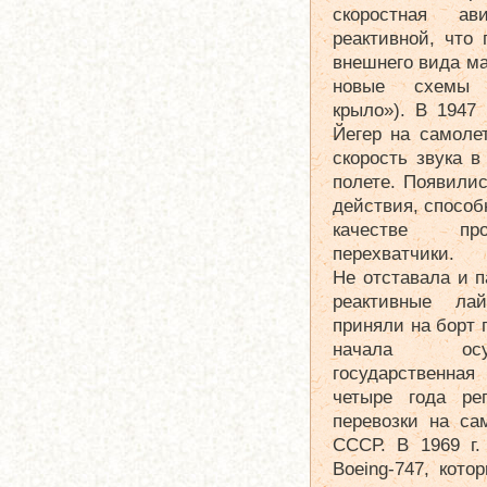
скоростная ав
реактивной, что
внешнего вида м
новые схемы (
крыло»). В 1947 
Йегер на самоле
скорость звука 
полете. Появили
действия, способ
качестве про
перехватчики.
Не отставала и 
реактивные ла
приняли на борт 
начала осущ
государственная
четыре года 
перевозки на са
СССР. В 1969 г.
Boeing-747, кот