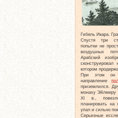
Гибель Икара. Гра
Спустя три ст
попытки не прос
воздушных пот
Арабский изобр
сконструировал 
котором продержа
При этом он 
направление
по
приземлился. Др
монаху Эйлмеру
XI в., повез
планировать на 
упал и сильно по
Серьезные иссле