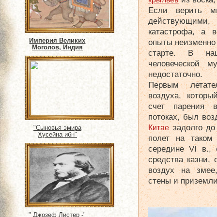
Если верить м
действующими, 
катастрофа, а 
Империя Великих
опыты неизменно
Моголов, Индия
старте. В на
человеческой м
недостаточно.
Первым летате
воздуха, которы
счет парения 
потоках, был во
задолго до
Китае
"Сыновья эмира
Хусейна ибн"
полет на таком
середине VI в.,
средства казни, 
воздух на змее,
стены и приземл
" Джозеф Листер -"