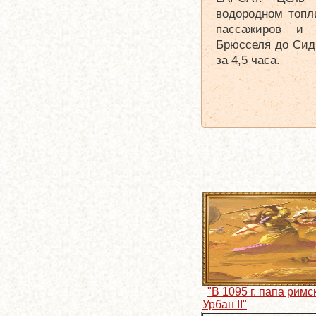
водородном топл
пассажиров и 
Брюсселя до Сидн
за 4,5 часа.
"В 1095 г. папа римс
Урбан II"