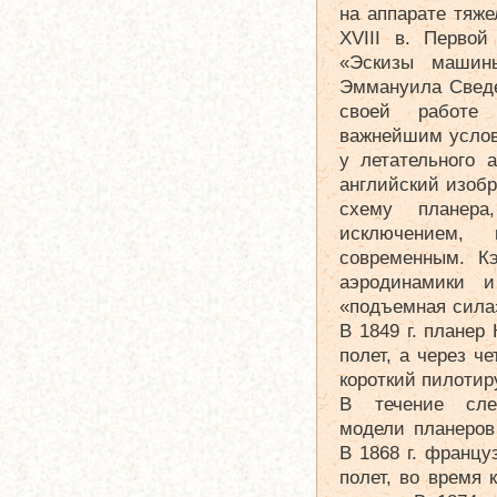
на аппарате тяж
XVIII в. Перво
«Эскизы машин
Эммануила Сведен
своей работе 
важнейшим услов
у летательного а
английский изоб
схему планера
исключением, п
современным. К
аэродинамики и
«подъемная сила
В 1849 г. плане
полет, а через ч
короткий пилотир
В течение сле
модели планеров
В 1868 г. франц
полет, во время 