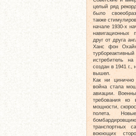
целый ряд рекорд
было своеобраз
также стимулиров
начале 1930-х на
навигационных 
друг от друга ан
Ханс фон Охайн
турбореактивный
истребитель на
создан в 1941 г.,
вышел.
Как ни цинично 
война стала мо
авиации. Военн
требования ко 
мощности, скорос
полета. Новы
бомбардиров
транспортных с
воюющих стор