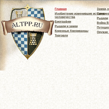
Главная
Замки, 
Изобретение изменившие историю
Средне
человечества
Рыцари
Биографии
Война В
Рыцари и замки
Путешес
Коренные Американцы
Оружие
Торговля