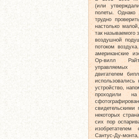
(или утверждал
полеты. Однако
трудно проверит
настолько малой
так называемого 
воздушной поду
потоком воздуха
американские из
Ор-вилл Рай
управляемых
двигателем бипл
использовались 
устройство, нап
проходили 
сфотографир
свидетельскими 
некоторых стран
сих пор оспарив
изобретателем 
Сантус-Ду-монта,