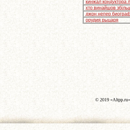
кинжал кондуктора 
хто винайшов збіль
джон непер биогра
орудия рыцаря
© 2019 «Altpp.ru