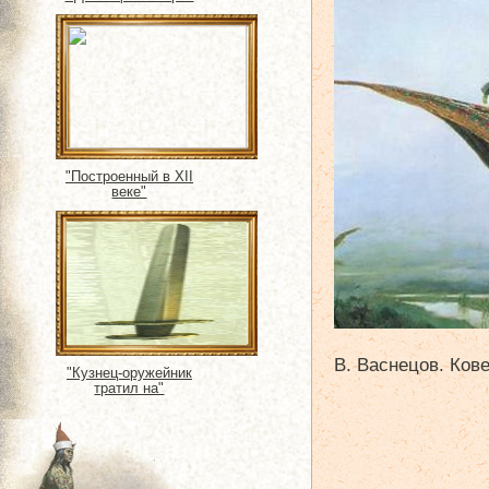
"Построенный в XII
веке"
В. Васнецов. Кове
"Кузнец-оружейник
тратил на"