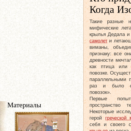
Когда Из
Такие разные н
мифические лета
крылья Дедала и 
и летающ
самолет
виманы, объеди
признаку: все он
древности мечтал
как птица или 
повозке. Осущес
параллельными п
раз и было с
повозок».
Первые попыт
Материалы
пространство т
Некоторые иссле
герой
греческой
себя и своего 
из воска,
крыльев