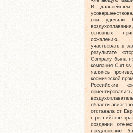
«летающую машин
В дальнейшем 
усовершенствова
они уделяли 
воздухоплавани
основных при
сожалению, и
участвовать в за
результате кот
Company была пр
компания Curtiss
являясь произв
космической про
Российские к
ориентировал
воздухоплавате
области авиастро
отставала от Евр
г. российское пр
создании отечес
предложение б