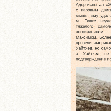
Адер испытал «Э
с паровым двиг
мышь. Ему удало
м. Также неуда
тяжелого самол
англичанином
Максимом. Боле
провели америка
Уайтхед, но сам
а Уайтхед не 
подтверждение и