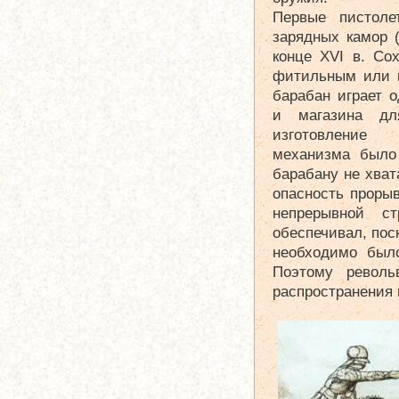
Первые пистол
зарядных камор 
конце XVI в. Со
фитильным или к
барабан играет 
и магазина дл
изготовление к
механизма было
барабану не хва
опасность прорыв
непрерывной с
обеспечивал, пос
необходимо было
Поэтому револь
распространения 