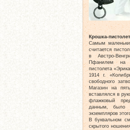
Крошка-пистоле
Самым маленьки
считается писто
в Австро-Венгр
Пфанилем на о
пистолета «Эрика
1914 г. «Колиб
свободного затв
Магазин на пят
вставлялся в рук
флажковый пред
данным, было 
экземпляров этог
В буквальном с
скрытого ношени