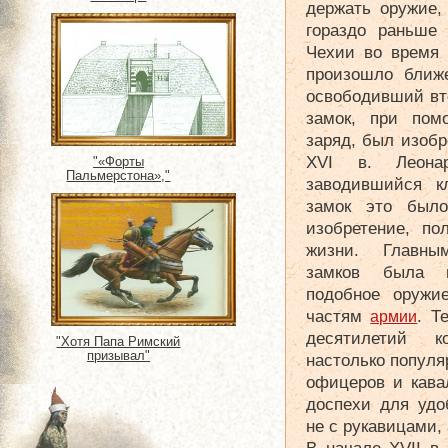
держать оружие,
гораздо раньше
Чехии во время
произошло ближе
освободивший вт
замок, при пом
заряд, был изобр
XVI в. Леона
"«Форты
Пальмерстона»,"
заводившийся к
замок это было
изобретение, по
жизни. Главны
замков была и
подобное оружи
частям
. Т
армии
десятилетий к
"Хотя Папа Римский
призывал"
настолько популя
офицеров и кава
доспехи для удо
не с рукавицами, 