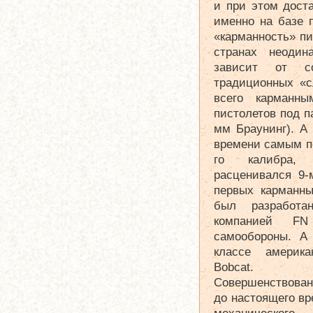
и при этом дост
именно на базе п
«карманность» пи
странах неодин
зависит от с
традиционных «с
всего карманны
пистолетов под п
мм Браунинг). А
времени самым п
го калибра, 
расценивался 9
первых карманны
был разработа
компанией FN
самообороны. А
классе америка
Bobcat.
Совершенствован
до настоящего вр