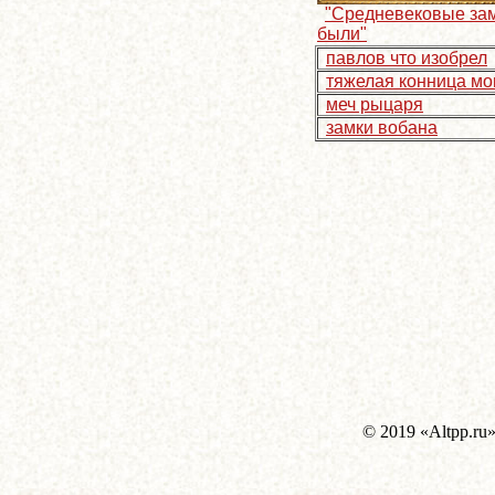
"Средневековые за
были"
павлов что изобрел
тяжелая конница мо
меч рыцаря
замки вобана
© 2019 «Altpp.ru