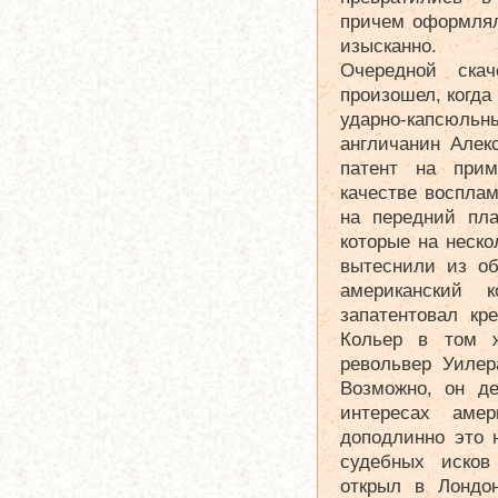
причем оформлял
изысканно.
Очередной скач
произошел, когда
ударно-капсю
англичанин Алек
патент на прим
качестве восплам
на передний пл
которые на неско
вытеснили из об
американский к
запатентовал кр
Кольер в том ж
револьвер Уилер
Возможно, он д
интересах амер
доподлинно это 
судебных исков
открыл в Лондо