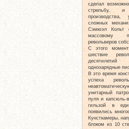
сделал возможно
стрельбу, и
производства, 
сложных механи
Сэмюэл Кольт 
массовому пр
револьверов собс
С этого момент
шествие рево
десятилетий 
однозарядные пи
В это время конс
успеха револ
неавтоматичес
унитарный патро
пуля и капсюль-
гильзой в еди
появились много
Кунсткамеры, нап
блоком из 10 ст