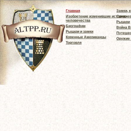
Главная
Замки, 
Изобретение изменившие историю
Средне
человечества
Рыцари
Биографии
Война В
Рыцари и замки
Путешес
Коренные Американцы
Оружие
Торговля