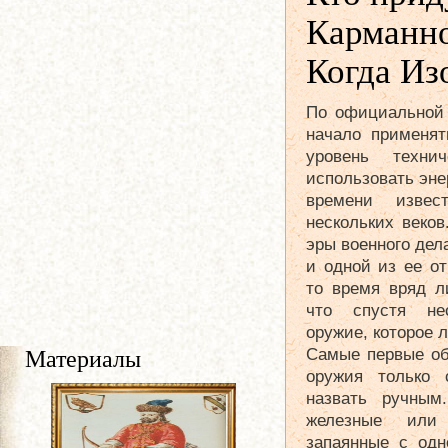
Карманно
Когда Из
По официальной
начало применят
уровень технич
использовать эн
времени извес
нескольких веко
эры военного дел
и одной из ее о
то время вряд л
что спустя нес
оружие, которое л
Самые первые об
Материалы
оружия только 
назвать ручным
железные или
запаянные с одн