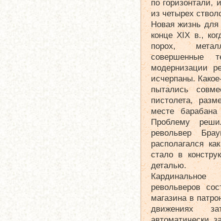
по горизонтали, 
из четырех ствол
Новая жизнь для 
конце XIX в., к
порох, мета
совершенные т
модернизации р
исчерпаны. Какое
пытались совме
пистолета, разм
месте барабана 
Проблему реши
револьвер Брау
располагался как
стало в констру
деталью.
Кардинальное
револьверов сос
магазина в патро
движениях за
автоматически з