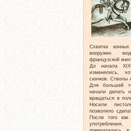
Схватка конных
вооружен мо
французской книг
До начала XIX
изменялись, х
скачков. Стволы 
Для большей то
начали делать н
вращаться в пол
Носили писто
позволяло сдела
После того как
употребления,
превратились в