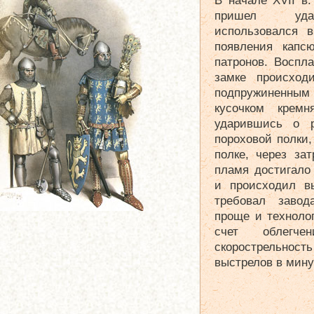
В начале XVII в
пришел удар
использовался 
появления капс
патронов. Воспл
замке происход
подпружиненны
кусочком кремн
ударившись о 
пороховой полки,
полке, через за
пламя достигало 
и происходил в
требовал заво
проще и технолог
счет облегче
скорострельност
выстрелов в мину