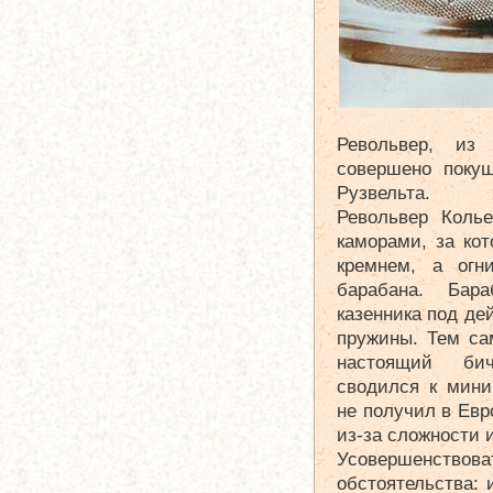
Револьвер, из
совершено поку
Рузвельта.
Револьвер Коль
каморами, за ко
кремнем, а огн
барабана. Бар
казенника под д
пружины. Тем са
настоящий би
сводился к мини
не получил в Евр
из-за сложности 
Усовершенствова
обстоятельства: 