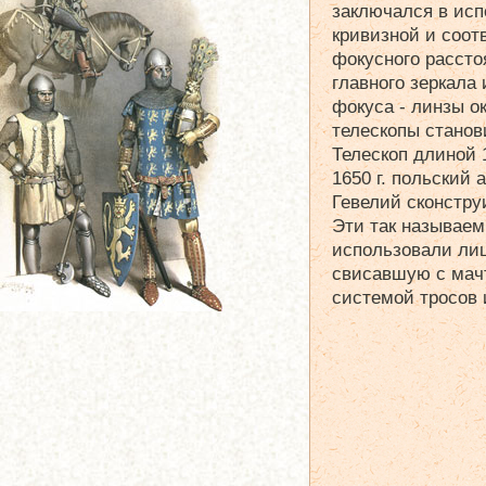
заключался в ис
кривизной и соо
фокусного рассто
главного зеркала
фокуса - линзы ок
телескопы стано
Телескоп длиной 
1650 г. польский
Гевелий сконстру
Эти так называе
использовали лиш
свисавшую с мач
системой тросов 