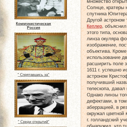
множество открыт
Солнце, кратеры 
спутника Юпитер
Другой астроном 
Коммунистическая
, объяснил
Кеплер
Россия
этого типа, основ
линза окуляра фо
изображение, по
объектива. Кроме
использование дв
расширить поле з
1611 г. успешно 
" Спрятавшись за"
астроном Кристо
получивший назв
телескопа, давал
Однако линзы то
дефектами, в том
аберрацией, в ре
окружал цветной 
г. голландский у
" Среди открытий"
обнаружил, что 