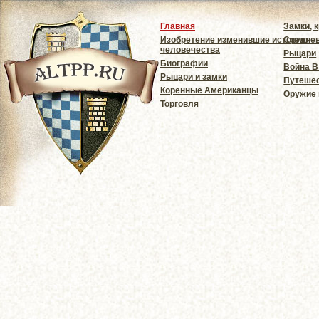
Главная
Замки, 
Изобретение изменившие историю
Средне
человечества
Рыцари
Биографии
Война В
Рыцари и замки
Путешес
Коренные Американцы
Оружие
Торговля