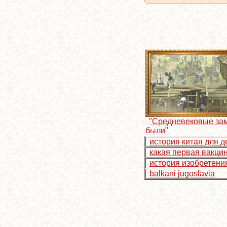
"Средневековые за
были"
история китая для д
какая первая вакци
история изобретени
balkani jugoslavia