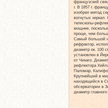
французский свящ
г. В 1857 г. фран
изобрел метод се
вогнутых зеркал.
телескопы-рефле
мощнее, поскольк
проще, чем боль
Самый большой н
рефрактор, испо
диаметр ок. 100 с
установлен в Йер
от Чикаго. Диамет
рефлектора Хейла
Паломар, Калифор
Крупнейший в мир
находящийся в С
обсерватории в З
диаметр главного 