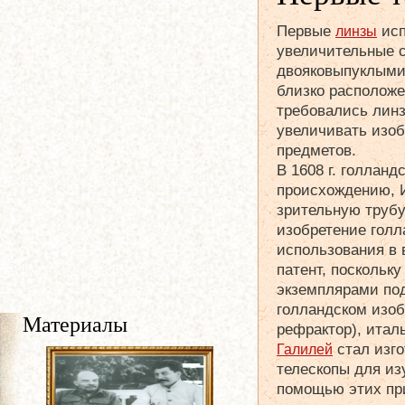
Первые
исп
линзы
увеличительные 
двояковыпуклыми
близко располож
требовались линз
увеличивать изо
предметов.
В 1608 г. голланд
происхождению, И
зрительную труб
изобретение голл
использования в 
патент, поскольк
экземплярами под
голландском изоб
Материалы
рефрактор), итал
стал изг
Галилей
телескопы для из
помощью этих пр