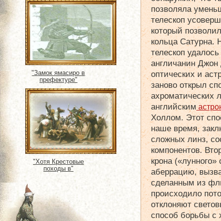
позволяла умень
телескоп усоверш
который позволи
кольца Сатурна. 
телескоп удалось 
англичанин Джон 
оптических и аст
"Замок ямасиро в
префектуре"
заново открыл сп
ахроматических 
английским
астро
Холлом. Этот спо
наше время, закл
сложных линз, со
компонентов. Вто
крона («лунного» 
"Хотя Крестовые
походы в"
аберрацию, вызв
сделанным из фли
происходило пото
отклоняют светов
способ борьбы с