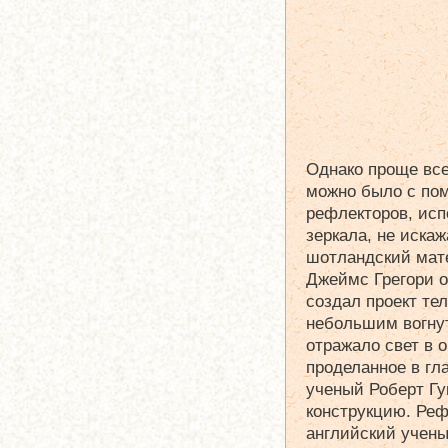
Однако проще все
можно было с по
рефлекторов, ис
зеркала, не иска
шотландский мат
Джеймс Грегори о
создал проект те
небольшим вогнут
отражало свет в о
проделанное в гл
ученый Роберт Гу
конструкцию. Реф
английский учены