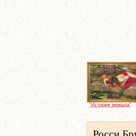
"История зеркала"
Росси Бр