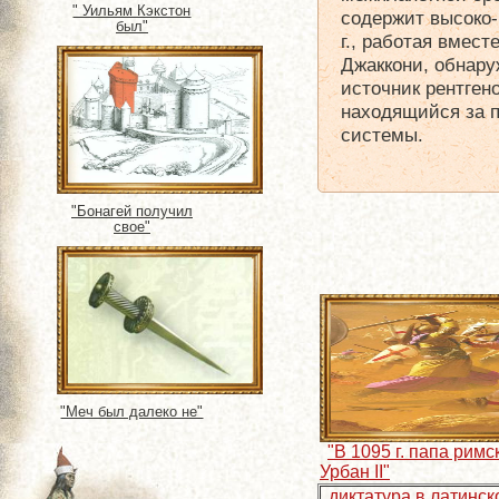
" Уильям Кэкстон
содержит высоко-
был"
г., работая вмест
Джаккони, обнар
источник рентген
находящийся за 
системы.
"Бонагей получил
свое"
"Меч был далеко не"
"В 1095 г. папа римс
Урбан II"
диктатура в латинс