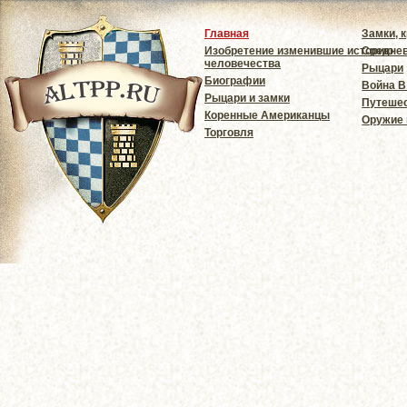
Главная
Замки, 
Изобретение изменившие историю
Средне
человечества
Рыцари
Биографии
Война В
Рыцари и замки
Путешес
Коренные Американцы
Оружие
Торговля