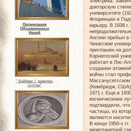
электрика. Закон
докторскую степе
университете (19
Флоренции и Пад
карьеру. В 1938 г
Организация
Объединенных
непродолжительн
Наций
Англии прибыл в 
Чикагском универс
приглашен на до
Корнеллский униве
работал в Лос-Ал
создании атомной
войны стал проф
Массачусетсском 
" Бейбарс I, мамлюк,
султан"
(Кембридж, США).
1971 г. Еще в 193
космическими лу
подтвердили, что
частицы, из кото
являются носител
В конце 1950-х гг
межпланетной сре