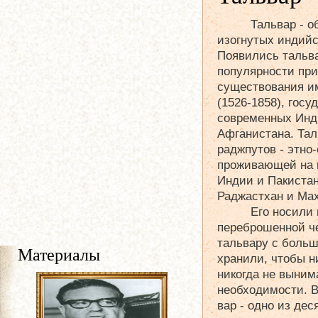
Тальвар - о
изогнутых индийс
Появились тальвар
популярности пр
существования и
(1526-1858), госу
современных Инд
Афганистана. Та
раджпутов - этно
проживающей на 
Индии и Пакистан
Раджастхан и Ма
Его носили 
переброшенной че
тальвару с боль
Материалы
хранили, чтобы н
никогда не выним
необходимости. 
вар - одно из де