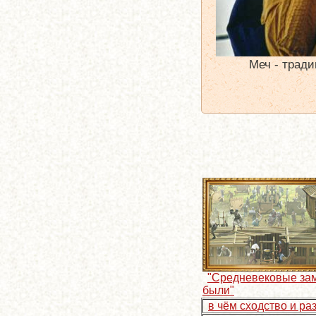
Меч - трад
"Средневековые за
были"
в чём сходство и ра