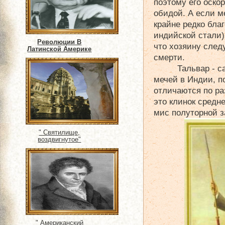
поэтому его оско
обидой. А если м
крайне редко бла
индийской стали)
Революции В
что хозяину след
Латинской Америке
смерти.
Тальвар - 
мечей в Индии, п
отличаются по ра
это клинок средн
мис полуторной з
" Святилище,
воздвигнутое"
" Американский