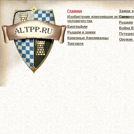
Главная
Замки, 
Изобретение изменившие историю
Средне
человечества
Рыцари
Биографии
Война В
Рыцари и замки
Путешес
Коренные Американцы
Оружие
Торговля