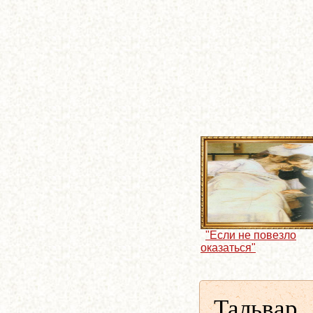
"Если не повезло
оказаться"
Тальвар