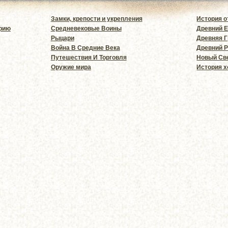
Замки, крепости и укрепления
История о
орию
Средневековые Воины
Древний Е
Рыцари
Древняя 
Война В Средние Века
Древний 
Путешествия И Торговля
Новый Св
Оружие мира
История х