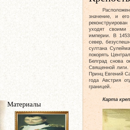
Расположен
значение, и ег
реконструирован 
уходят своими 
империи. В 1453
север, безуспеш
султана Сулейма
покорять Центра
Белград снова о
Священной лиги. 
Принц Евгений Са
года Австрия от
границей.
Карта креп
Материалы