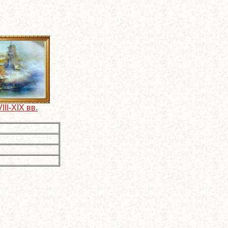
III-XIX вв.