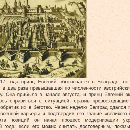
7 года принц Евгений обосновался в Белграде, но 
, в два раза превышавшая по численности австрийск
ду. Она прибыла в начале августа, и принц Евгений о
ось справиться с ситуацией, сразив превосходящие
обратив их в бегство. Через неделю Белград сдался п
 военной карьеры и подтвердив его звание «великого 
вата позиций он начал процесс модернизации ук
8 года, если его можно считать достоверным, показыв