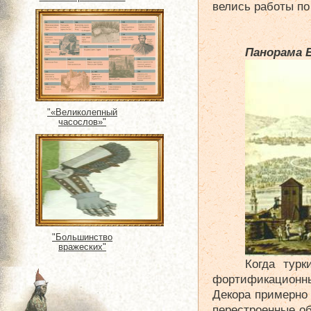
велись работы по
Панорама 
"«Великолепный
часослов»"
"Большинство
вражеских"
Когда турк
фортификационны
Декора примерно 
перестроенные о