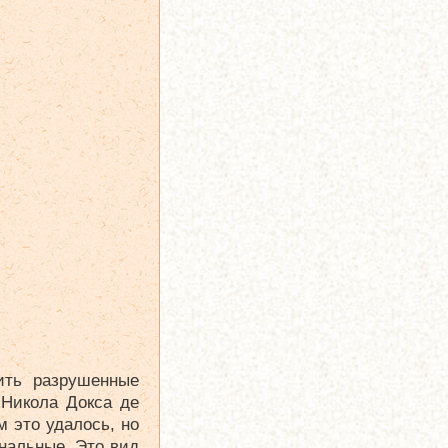
ить разрушенные
Никола Докса де
м это удалось, но
нальные. Это вид