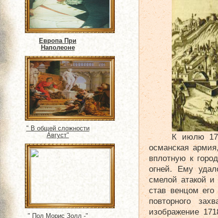
Европа При
Наполеоне
" В общей сложности
Август"
К июлю 171
османская армия
вплотную к горо
огней. Ему удал
смелой атакой и 
став венцом его
повторного зах
изображение 171
" Пол Морис Золл -"