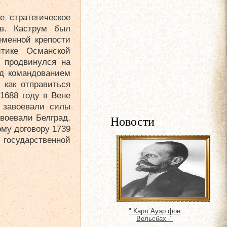
 стратегическое
ов. Каструм был
ременной крепости
итике Османской
I продвинулся на
од командованием
 как отправиться
1688 году в Вене
о завоевали силы
воевали Белград.
Новости
ому договору 1739
государственной
" Карл Ауэр фон
Вельсбах -"