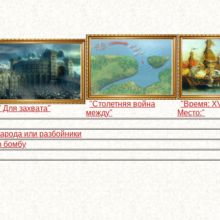
"Столетняя война
"Время: XV
" Для захвата"
между"
Место:"
народа или разбойники
ю бомбу