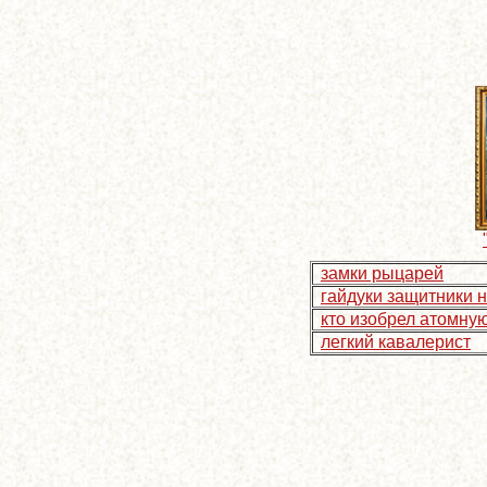
замки рыцарей
гайдуки защитники 
кто изобрел атомну
легкий кавалерист