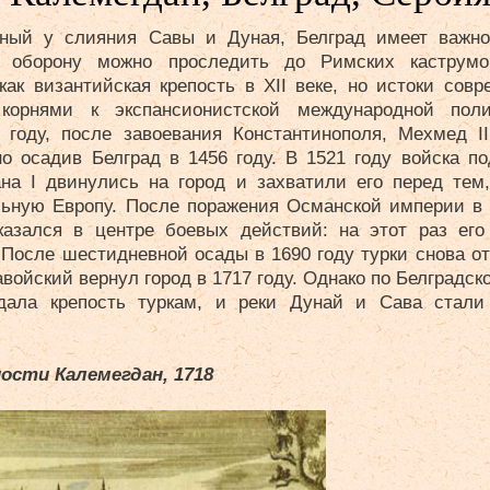
ный у слияния Савы и Дуная, Белград имеет важное
о оборону можно проследить до Римских каструм
как византийская крепость в XII веке, но истоки сов
корнями к экспансионистской международной пол
 году, после завоевания Константинополя, Мехмед I
но осадив Белград в 1456 году. В 1521 году войска п
на I двинулись на город и захватили его перед тем,
льную Европу. После поражения Османской империи в 
казался в центре боевых действий: на этот раз ег
После шестидневной осады в 1690 году турки снова от
войский вернул город в 1717 году. Однако по Белградск
дала крепость туркам, и реки Дунай и Сава стали 
ости Калемегдан, 1718