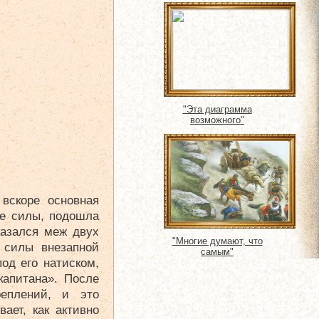
"Эта диаграмма
возможного"
вскоре основная
ие силы, подошла
казался меж двух
"Многие думают, что
 силы внезапной
самым"
од его натиском,
капитана». После
реплений, и это
ает, как активно