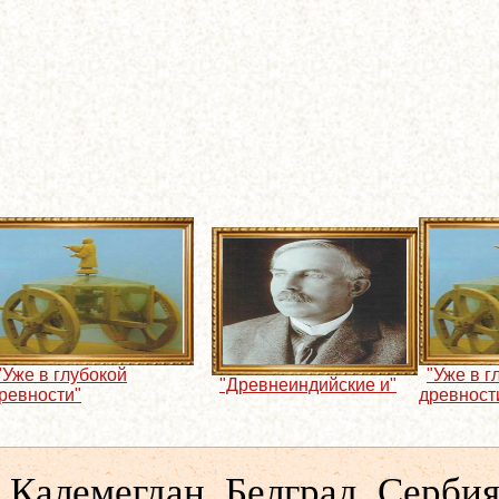
"Уже в глубокой
"Уже в г
"Древнеиндийские и"
ревности"
древност
 Калемегдан, Белград, Серби