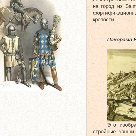
на город из Saj
фортификационн
крепости.
Панорама Б
Это изобра
стройные башни,