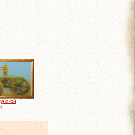
лубокой
и"
я