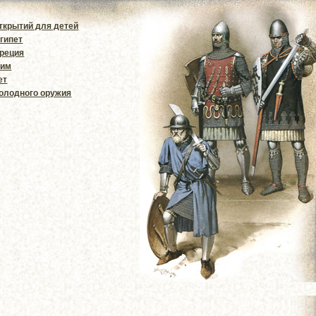
ткрытий для детей
гипет
Греция
Рим
ет
олодного оружия