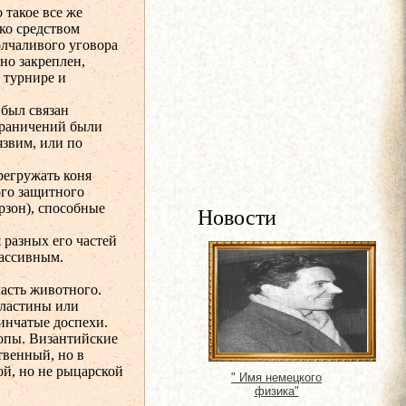
 такое все же
ко средством
олчаливого уговора
но закреплен,
в турнире и
 был связан
граничений были
язвим, или по
регружать коня
ого защитного
рзон), способные
Новости
 разных его частей
массивным.
часть животного.
пластины или
тинчатые доспехи.
опы. Византийские
твенный, но в
ой, но не рыцарской
" Имя немецкого
физика"