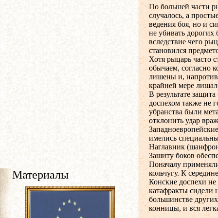
По большей части ры
случалось, а просты
ведения боя, но и с
не убивать дорогих
вследствие чего рыц
становился предмет
Хотя рыцарь часто с
обычаем, согласно 
лишены и, напротив,
крайней мере лишалс
В результате защита
доспехом также не 
убранства были мета
отклонить удар враж
Западноевропейские
имелись специальны
Наглавник (шанфрон
Зашиту боков обеспе
Поначалу применяли
Материалы
кольчугу. К середин
Конские доспехи не
катафракты сидели 
большинстве других
конницы, и вся легк