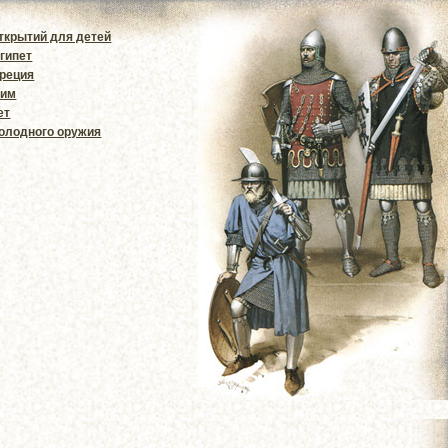
ткрытий для детей
гипет
Греция
Рим
ет
олодного оружия