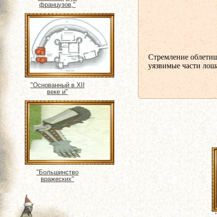
французов,"
Стремление облетиш
уязвимые части лош
"Основанный в XII
веке и"
"Большинство
вражеских"