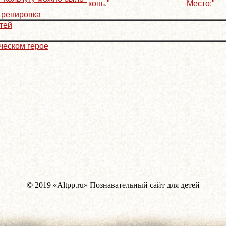
конь,"
Место:"
тренировка
тей
ческом герое
© 2019 «Altpp.ru» Познавательный сайт для детей