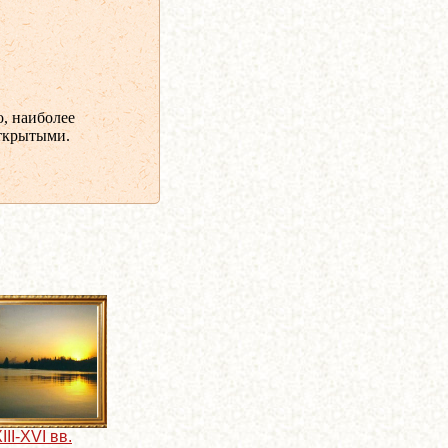
, наиболее
открытыми.
III-XVI вв.