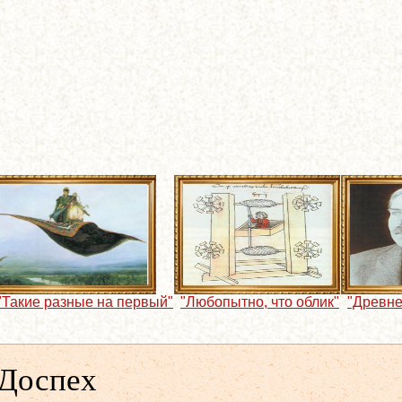
"Такие разные на первый"
"Любопытно, что облик"
"Древне
 Доспех