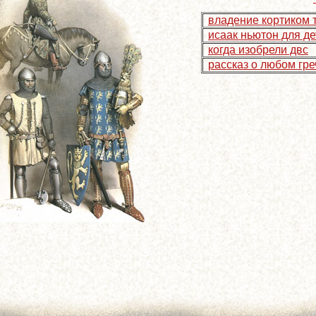
владение кортиком 
исаак ньютон для де
когда изобрели двс
рассказ о любом гре