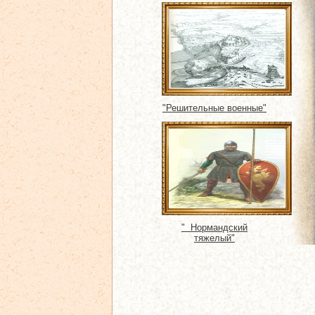
"Решительные военные"
" Нормандский
тяжелый"