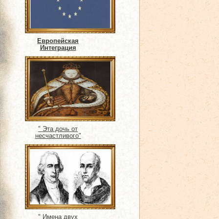
Европейская
Интеграция
" Эта дочь от
несчастливого"
" Имена двух