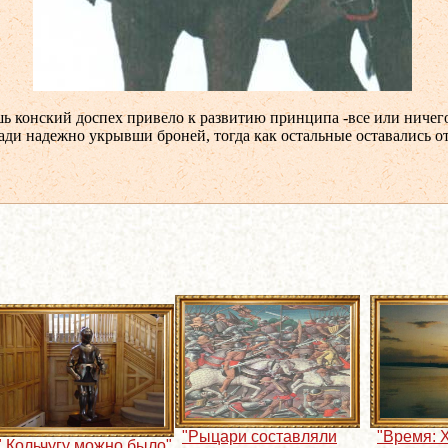
ь конский доспех привело к развитию принципа -все или ничего
ади надежно укрывши броней, тогда как остальные оставались 
"Рыцари составляли
"Время: X
" Кольчугу можно было"