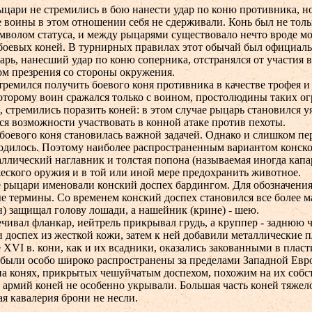
цари не стремились в бою нанести удар по коню противника, но
е воины в этом отношении себя не сдерживали. Конь был не толь
имволом статуса, и между рыцарями существовало нечто вроде м
 боевых коней. В турнирных правилах этот обычай был официаль
арь, нанесший удар по коню соперника, отстранялся от участия 
ом презрения со стороны окружения.
тремился получить боевого коня противника в качестве трофея и
которому воин сражался только с воином, простолюдины таких о
 стремились поразить коней: в этом случае рыцарь становился у
я возможности участвовать в конной атаке против пехоты.
 боевого коня становилась важной задачей. Однако и слишком пе
годилось. Поэтому наиболее распространенным вариантом конск
ллический наглавник и толстая попона (называемая иногда капа
еского оружия и в той или иной мере предохранить животное.
 рыцари именовали конский доспех бардингом. Для обозначения
е термины. Со временем конский доспех становился все более 
) защищал голову лошади, а нашейник (крине) - шею.
чивал фланкар, иейтрель прикрывал грудь, а круппер - заднюю 
 доспех из жесткой кожи, затем к ней добавили металлические 
е XVI в. кони, как и их всадники, оказались закованными в плас
 были особо широко распространены за пределами Западной Евр
на конях, прикрытых чешуйчатым доспехом, похожим на их собс
 армий коней не особенно укрывали. Большая часть коней тяжел
ая кавалерия брони не несли.