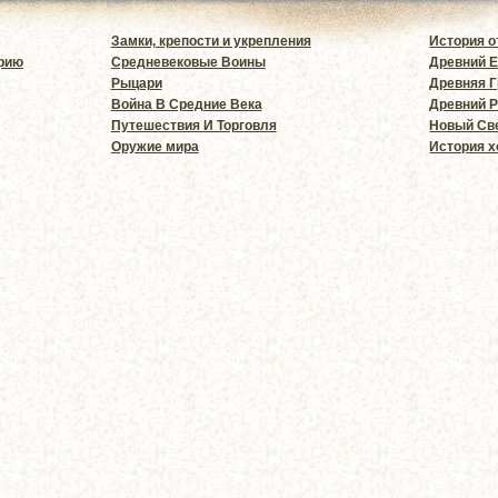
Замки, крепости и укрепления
История о
орию
Средневековые Воины
Древний Е
Рыцари
Древняя 
Война В Средние Века
Древний 
Путешествия И Торговля
Новый Св
Оружие мира
История х