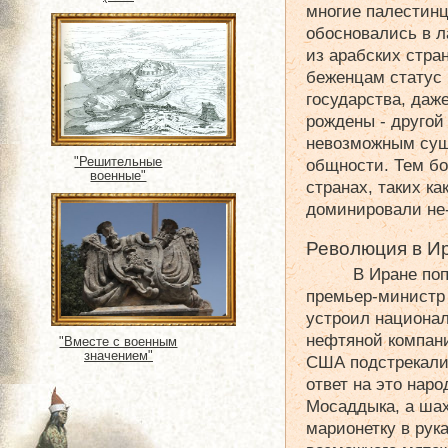
многие палестинц
обосновались в л
из арабских стра
беженцам статус 
государства, даж
рождены - другой
невозможным сущ
"Решительные
общности. Тем б
военные"
странах, таких ка
доминировали не-
Революция в И
В Иране по
премьер-министр
устроил национа
нефтяной компани
"Вместе с военным
значением"
США подстрекали
ответ на это наро
Мосаддыка, а шах
марионетку в рук