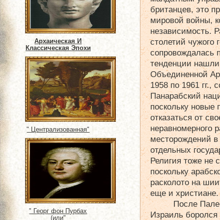
британцев, это п
мировой войны, к
независимость. 
столетий чужого 
Архаическая И
Классическая Эпохи
сопровождалась 
тенденции нашли
Объединенной Ар
1958 по 1961 гг.,
Панарабский нац
поскольку новые 
отказаться от сво
неравномерного 
" Централизованная"
месторождений в 
отдельных госуда
Религия тоже не 
поскольку арабск
расколото на шиит
еще и христиане.
После Пале
" Георг фон Пурбах
Израиль боролся 
(или"