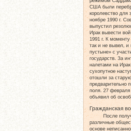
режимом Саддама 
США были перебр
королевство для 
ноябре 1990 г. С
выпустил резолю
Ирак вывести вой
1991 г. К моменту
так и не вывел, и
пустыне» с участ
государств. За 
налетами на Ирак
сухопутное насту
отошли за старую
предварительно 
поля. 27 феврал
объявил об освоб
Гражданская во
После получ
различные общес
основе неписанно