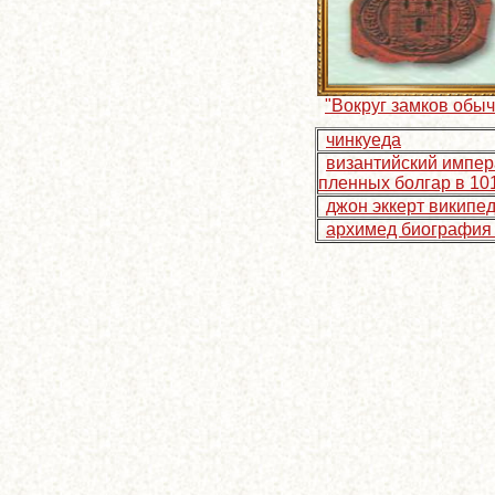
"Вокруг замков обыч
чинкуеда
византийский импер
пленных болгар в 101
джон эккерт википе
архимед биография 