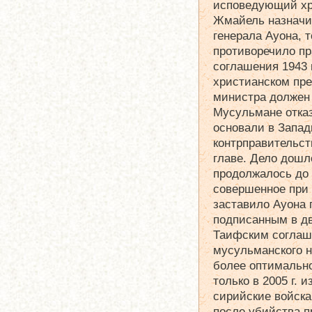
исповедующий хр
Жмайель назначи
генерала Ауона, 
противоречило п
соглашения 1943 г
христианском пре
министра должен
Мусульмане отказ
основали в Запа
контрправительст
главе. Дело дошл
продолжалось до 
совершенное при 
заставило Ауона 
подписанным в дв
Таифским соглаш
мусульманского н
более оптимально
только в 2005 г.
сирийские войска
после убийства п