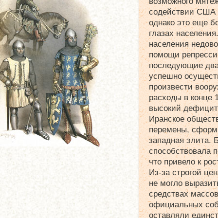
возможного мятеж
содействии США 
однако это еще б
глазах населения
населения недов
помощи репрессий
последующие два
успешно осущест
произвести воору
расходы в конце 1
высокий дефицит 
Иранское обществ
перемены, сформ
западная элита. 
способствовала п
что привело к ро
Из-за строгой це
не могло выразит
средствах массо
официальных соб
оставляли единс