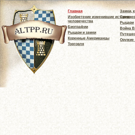
Главная
Замки, 
Изобретение изменившие историю
Средне
человечества
Рыцари
Биографии
Война В
Рыцари и замки
Путешес
Коренные Американцы
Оружие
Торговля