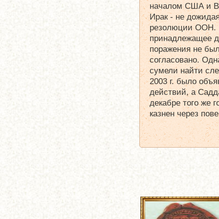
началом США и В
Ирак - не дожида
резолюции ООН. Б
принадлежащее д
поражения не был
согласовано. Одн
сумели найти сле
2003 г. было объ
действий, а Садд
декабре того же г
казнен через пов