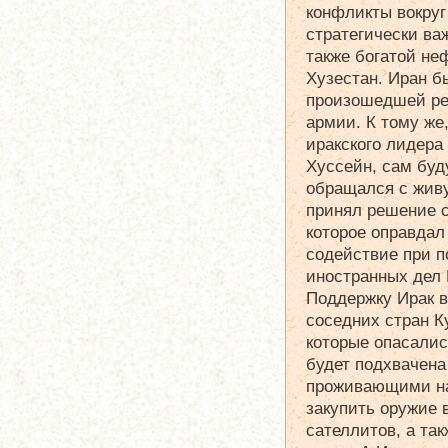
конфликты вокруг
стратегически ва
также богатой не
Хузестан. Иран б
произошедшей ре
армии. К тому же
иракского лидера 
Хуссейн, сам буд
обращался с жив
принял решение с
которое оправдал
содействие при 
иностранных дел 
Поддержку Ирак в
соседних стран К
которые опасалис
будет подхвачен
проживающими на 
закупить оружие 
сателлитов, а та