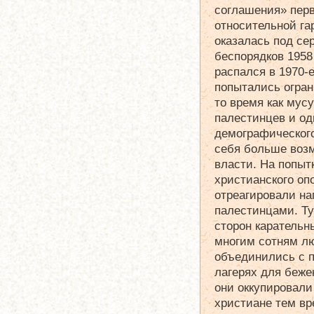
соглашения» перв
относительной га
оказалась под се
беспорядков 1958
распался в 1970-е
попытались огран
то время как мус
палестинцев и од
демографического
себя больше возм
власти. На попыт
христианского оп
отреагировали на
палестинцами. Ту
сторон карательн
многим сотням л
объединились с 
лагерях для беже
они оккупировали
христиане тем в