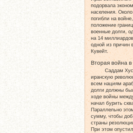
подорвала эконом
населения. Около
погибли на войне
положение границ
военные долги, о
на 14 миллиардо
одной из причин 
Кувейт.
Вторая война в
Саддам Хус
иранскую революц
всем нациям араб
долги должны бы
ходе войны межд
начал бурить скв
Параллельно это
сумму, чтобы доб
страны резолюци
При этом опустил