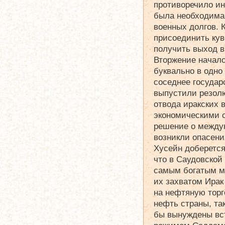
противоречило ин
была необходима
военных долгов. К
присоединить кув
получить выход в
Вторжение началос
буквально в одно
соседнее государ
выпустили резол
отвода иракских 
экономическими 
решение о междун
возникли опасени
Хусейн доберется
что в Саудовской
самым богатым ме
их захватом Ирак
на нефтяную тор
нефть страны, та
бы вынуждены вст