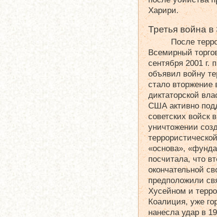
Харири.
Третья война в
После терро
Всемирный торгов
сентября 2001 г.
объявил войну т
стало вторжение 
диктаторской вла
США активно под
советских войск в
уничтожении соз
террористической
«основа», «фунд
посчитала, что в
окончательной св
предположили св
Хусейном и терр
Коалиция, уже го
нанесла удар в 199