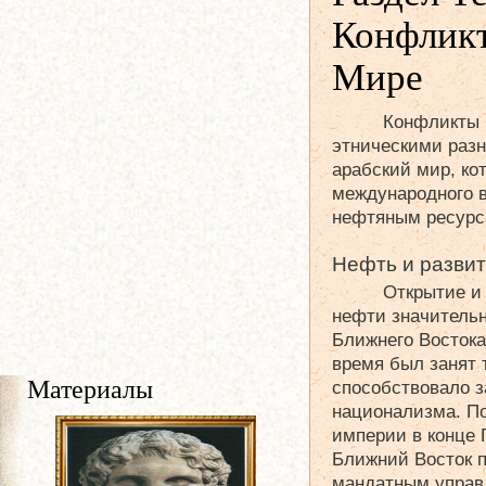
Конфлик
Мире
Конфликты 
этническими раз
арабский мир, ко
международного 
нефтяным ресурс
Нефть и разви
Открытие и
нефти значитель
Ближнего Востока
время был занят 
Материалы
способствовало 
национализма. П
империи в конце
Ближний Восток п
мандатным управ