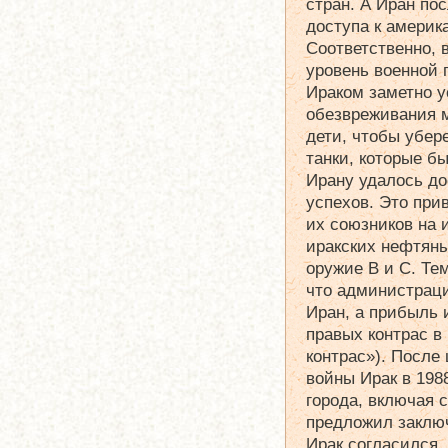
стран. А Иран по
доступа к америк
Соответственно, 
уровень военной 
Ираком заметно у
обезвреживания 
дети, чтобы убер
танки, которые бы
Ирану удалось до
успехов. Это при
их союзников на 
иракских нефтяны
оружие В и С. Те
что администрац
Иран, а прибыль 
правых контрас в
контрас»). После
войны Ирак в 198
города, включая 
предложил заклю
Ирак согласился.