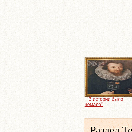
"В истории было
немало"
Раздел Т