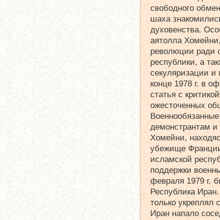
свободного обмен
шаха знакомилис
духовенства. Ос
аятолла Хомейни,
революции ради 
республики, а так
секуляризации и 
конце 1978 г. в 
статья с критико
ожесточенных об
Военнообязанные 
демонстрантам и 
Хомейни, находя
убежище Франции
исламской респу
поддержки военны
февраля 1979 г. 
Республика Иран
только укреплял с
Иран напало сосе