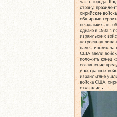
часть города. Ко
страну, президен
сирийские войска
обширные террито
нескольких лет о
однако в 1982 г. 
израильских войс
устроенная ливан
палестинских лаг
США ввели войска
положить конец к
соглашение пред
иностранных войс
израильтяне ушл
войска США, сир
отказались.