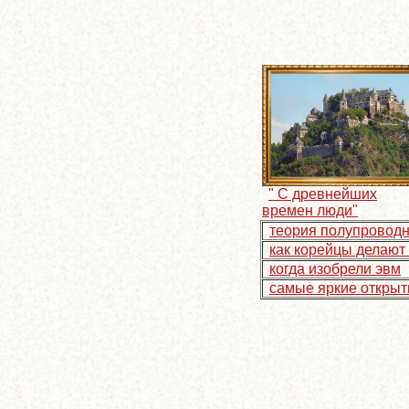
" С древнейших
времен люди"
теория полупровод
как корейцы делают
когда изобрели эвм
самые яркие открыт