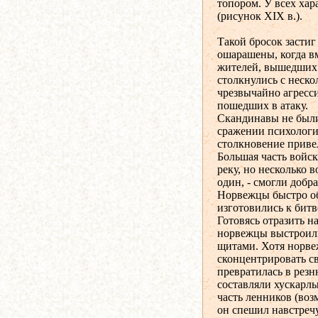
топором. У всех ха
(рисунок XIX в.).
Такой бросок засти
ошарашены, когда в
жителей, вышедших 
столкнулись с неск
чрезвычайно агресс
пошедших в атаку.
Скандинавы не были
сражении психологич
столкновение приве
Большая часть войск
реку, но несколько в
один, - смогли добра
Норвежцы быстро об
изготовились к битв
Готовясь отразить н
норвежцы выстроил
щитами. Хотя норве
сконцентрировать с
превратилась в резн
составляли хускарлы
часть ленников (воз
он спешил навстречу