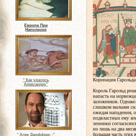
Европа При
Наполеоне
Коронация Гарольда
" Как удалось
Александру"
Король Гарольд реш
напасть на норвежц
заложников. Однако 
слишком малыми сил
ожидая нападения, о
подвластных ему зе
ленники согласились
но лишь на два мес
большая часть этих 
" Алек Джеффрис -"