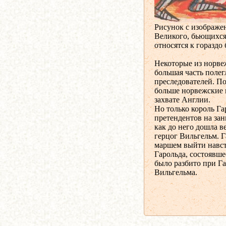
Рисунок с изображе
Великого, бьющихся
относятся к гораздо
Некоторые из норве
большая часть полег
преследователей. По
больше норвежские 
захвате Англии.
Но только король Га
претендентов на за
как до него дошла в
герцог Вильгельм. 
маршем выйти навст
Гарольда, состоявше
было разбито при Г
Вильгельма.