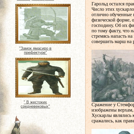
Гарольд остался пра
Число этих хускарло
отлично обученные 
физической форме, 
господину. Об их ф
по тому факту, что 
стремясь напасть на
совершить марш на 
"Замок ямасиро в
префектуре"
" В жестоких
Сражение у Стемфор
средневековых"
изображены верхам, 
Хускарлы являлись 
сражались, как прав