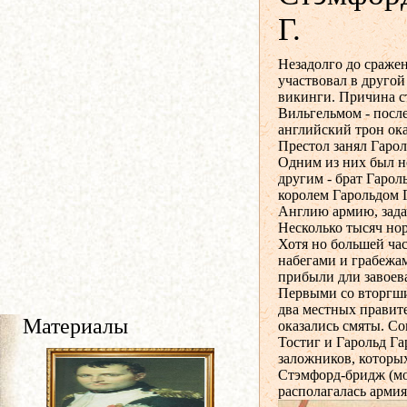
Г.
Незадолго до сраже
участвовал в другой
викинги. Причина ст
Вильгельмом - после
английский трон ока
Престол занял Гарол
Одним из них был н
другим - брат Гарол
королем Гарольдом Г
Англию армию, зада
Несколько тысяч но
Хотя но большей ча
набегами и грабежа
прибыли дли завоева
Первыми со вторгш
два местных правите
Материалы
оказались смяты. С
Тостиг и Гарольд Га
заложников, которы
Стэмфорд-бридж (мос
располагалась арми