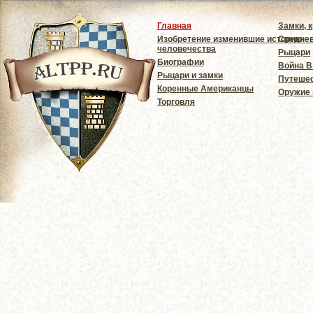
Главная
Замки, 
Изобретение изменившие историю
Средне
человечества
Рыцари
Биографии
Война В
Рыцари и замки
Путешес
Коренные Американцы
Оружие
Торговля